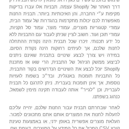
דרך האתר של Shopify עצמה. תבניות אלו עברו בדיקות
מקיפות ע״י החברה, והן האיכותיות ביותר. תבנית החנות
מאפשרת לכם יכולות מתקדמות בהגדרות של עמוד הבית,
עמודי קטגוריות מוצרים, עמודי מוצר, עמוד סל הקניות,
עמודי תוכן ועוד. חשוב לציין שניתן לעבוד עם התבניות ללא
כל ידע תכנותי. זיכרו שכל תבנית הינה נקודת ההתחלה
לחנות שלכם, אך לעיתים רחוקות הינה נקודת הסיום.
במידה ויש צורך לבצע שינויים בתבנית שאינם ניתנים
לביצוע ממשק הניהול של התבנית, הרי שאו אז מתכנת
Shopify יוכל לבצע את השינויים הנדרשים בקוד התבנית.
כל התבניות תומכות באנגלית, ובד״כ בשפות לועזיות
נוספות, אך אינן תומכות בעברית. ניתן לתרגם כל תבנית
לעברית, וכן ״לגייר״ אותה לעבודה תקינה מימין לשמאל,
כנהוג בשפתנו.
לאחר שבחרתם תבנית עבור החנות שלכם, יהייה עליכם
להעלות לחנות את המוצרים אותם אתם מתכוונים למכור.
העלאת מוצרים אפשרית באופן ידני, או באמצעות טעינת
קובץ CSV המכיל את כל המידע על המוצרים, דוגמת שם,