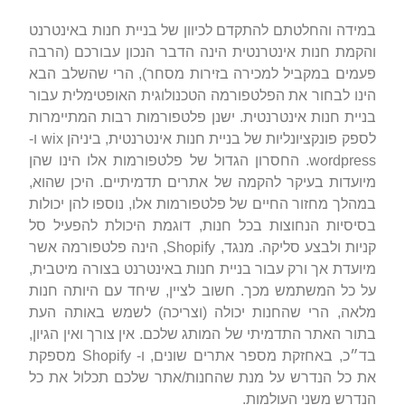
במידה והחלטתם להתקדם לכיוון של בניית חנות באינטרנט
והקמת חנות אינטרנטית הינה הדבר הנכון עבורכם (הרבה
פעמים במקביל למכירה בזירות מסחר), הרי שהשלב הבא
הינו לבחור את הפלטפורמה הטכנולוגית האופטימלית עבור
בניית חנות אינטרנטית. ישנן פלטפורמות רבות המתיימרות
לספק פונקציונליות של בניית חנות אינטרנטית, ביניהן wix ו-
wordpress. החסרון הגדול של פלטפורמות אלו הינו שהן
מיועדות בעיקר להקמה של אתרים תדמיתיים. היכן שהוא,
במהלך מחזור החיים של פלטפורמות אלו, נוספו להן יכולות
בסיסיות הנחוצות בכל חנות, דוגמת היכולת להפעיל סל
קניות ולבצע סליקה. מנגד, Shopify, הינה פלטפורמה אשר
מיועדת אך ורק עבור בניית חנות באינטרנט בצורה מיטבית,
על כל המשתמש מכך. חשוב לציין, שיחד עם היותה חנות
מלאה, הרי שהחנות יכולה (וצריכה) לשמש באותה העת
בתור האתר התדמיתי של המותג שלכם. אין צורך ואין הגיון,
בד״כ, באחזקת מספר אתרים שונים, ו- Shopify מספקת
את כל הנדרש על מנת שהחנות/אתר שלכם תכלול את כל
הנדרש משני העולמות.