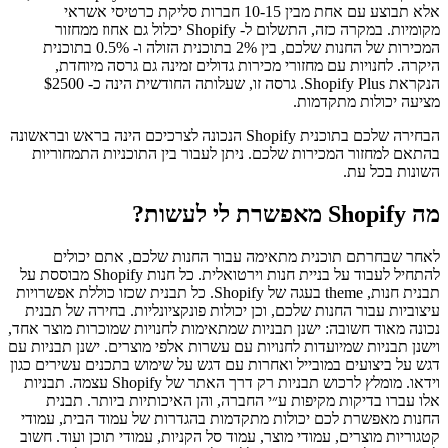
אלא תבוצע עם אחת מבין 10-15 חברות סליקת כרטיסי אשראי
מקומיות. במקרה כזה, התשלום ל- Shopify יכלול גם אחוז ממחזור
המכירות של החנות שלכם, בין 2% בתוכנית הזולה ו- 0.5% בתוכנית
היקרה. לחנויות עם מחזורי מכירות גדולים זמינה גם גרסה מיוחדת,
הנקראת Shopify Plus. גרסה זו, שעלותה החודשית הינה כ- $2500
מציעה יכולות מתקדמות.
הבחירה שלכם בתוכנית Shopify הנכונה לצרכיכם הינה בראש ובראשונה
בהתאם למחזור המכירות שלכם. ניתן לעבור בין התוכניות התמחוריות
השונות בכל עת.
מה Shopify מאפשרת לי לעשות?
לאחר שבחרתם תוכנית מתאימה עבור החנות שלכם, אתם יכולים
להתחיל לעבוד על בניית חנות וירטואלית. כל חנות Shopify מבוססת על
תבנית חנות, theme בעגה של Shopify. כל תבנית שכזו כוללת אפשרויות
עיצוביות עבור החנות שלכם, וכן יכולות פונקציונליות. בחירה של תבנית
נכונה מאוד חשובה: ישנן תבניות שמתאימות לחנויות שמוכרות מוצר אחד,
וישנן תבניות שמיועדות לחנויות עם עשרות אלפי מוצרים. ישנן תבניות עם
דגש על ביצועים במובייל ואחרות עם דגש על שימוש בתכנים עשירים כגון
וידאו. מומלץ לרכוש תבניות רק דרך האתר של Shopify עצמה. תבניות
אלו עברו בדיקות מקיפות ע״י החברה, והן האיכותיות ביותר. תבנית
החנות מאפשרת לכם יכולות מתקדמות בהגדרות של עמוד הבית, עמודי
קטגוריות מוצרים, עמודי מוצר, עמוד סל הקניות, עמודי תוכן ועוד. חשוב