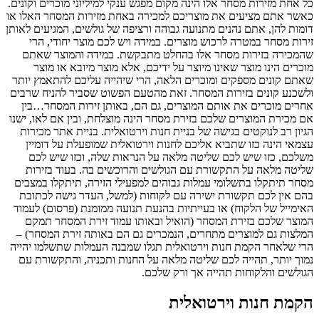
כל אחת מזירות מסחר אלו הינה מקום מפגש ענקי למיליוני מוכרים וקונים.
כאשר אתם מציעים את מוצריכם למכירה באחת מזירות המסחר האלו או
דומות להן, אתם נהנים מתנועה גבוהה ורציפה של גולשים, המגיעים לאותן
זירות מסחר במטרה לרכוש מוצרים. במידה ויש לכם מוצר יחודי, הרי
שהמכירה בזירות מסחר אלו בהחלט מתבקשת. במידה והמוצר שאתם
מוכרים הינו מוצר שאינו מיוצר על ידיכם, אלא מוצר מיובא או מוצר
שאתם קונים מספקים ומוכרים הלאה, הרי שיהייה עליכם להתאמץ יותר
ולשכנע קונים בזירות המסחר. זאת מהטעם הפשוט שסביר להניח שרבים
אחרים מוכרים את אותם המוצרים, גם הם, באותן זירות המסחר…בין
אם מכירת המוצרים שלכם בזירת מסחר הינה מוצלחת, ובין אם לאו, ישנו
הגיון רב לנוקטים בגישה של בניית חנות וירטואלית. בניית אתר מכירות
עצמאי הינה כזו שתביא אליכם לחנות וירטואלית שמופעלת על דומיין
משלכם, כזו שיש לכם שליטה מלאה על הנראות שלה, וכזו שיש לכם
שליטה מלאה על התקשורת עם הגולשים והרוכשים בה. בעוד בזירות
מסחר תיתקלו בתשלומי עמלות גבוהים למפעילי הזירה, תיתקלו במצבים
בהם אין לכם תקשורת ישירה עם לקוחות (למשל, העדר גישה לכתובת
האימייל של הלקוח) או בעייתיות בהנעת תנועה ממומנת (פרסום) לעמוד
המוצר שלכם בזירת המסחר (הואיל ובאותו עמוד זירת המסחר תמקם
המלצות גם למוצרים מתחרים, הנמכרים גם הם באותה זירת המסחר) –
הרי שלאחר הקמת חנות וירטואלית תגלו שמבנה העמלות שתשלמו יהייה
נמוך יותר, תהייה לכם שליטה מלאה על החנות ותכניה, והתקשורת עם
הגולשים והלקוחות תהייה אך ורק שלכם.
הקמת חנות וירטואלית