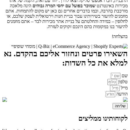
התבנית, חברו אמצעי סליקה וצאו לדרך. יחד עם זאת, הקמה של אתר
מכירות באינטרנט
שמוכר בפועל עם יחסי המרה גבוהים
הינה מלאכה
מורכבת בהרבה, וכמו בדברים אחרים גם כאן יש מקום להתמחות. אתם
מוזמנים להיעזר בשירותינו עבור בניית חנות וירטואלית לעסק שלכם, או
לחלופין – במידה והחלטתם על בניית אתר מכירות לבד – אתם מוזמנים
להיעזר בנו במקומות בהם הינכם זקוקים לעזרה.
בהצלחה!
השאירו פרטים ונחזור אליכם בהקדם. נא
למלא את כל השדות:
שם
טלפון
מייל
הודעה
שליחה
לקוחותינו ממליצים