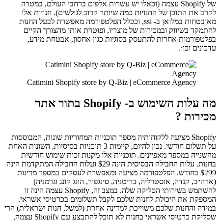
של Shopify עצמה (וכאלו יש עשרות אלפים ברחבי העולם, במטרה
לקרב את התוכן של החנויות כמה שיותר קרוב לגולשים). חנויות אלו
מאובטחות במלואן ב- ssl, וככלל הפלטפורמה מאפשרת לבעל החנות
להתמקד בשיווק ובמכירות של מוצריו, ופוטרת אותו מהצורך הקיים
בפלטפורמות אחרות להתעסק בסוגיות כגון אחסון, אבטחת מידע,
עדכונים וכו׳.
Catimini Shopify store by Q-Biz | eCommerce Agency
מה עלות השימוש ב- Shopify בתור אתר
מכירות ?
Shopify מציעה ללקוחותיה מספר תוכניות תמחוריות שונות, המבוססות
על תשלום חודשי. נכון להיום, קיימות 3 תוכניות בסיסיות, השונות האחת
מהשנייה במספר מאפיינים. תוכניות אלו מקנות זכות שימוש חודשית
בחנות. עלות החבילה הבסיסית הינה $29 ועלות החבילה המתקדמת הינה
$299 בחודש. הפלטפורמה מציעה ומאפשרת לעסקים במספר מדינות
(ארה״ב, קנדה, אוסטרליה, בריטניה, סינגפור, הונג קונג וגרמניה)
להשתמש בשירותי הסליקה שלה. במצב זה, Shopify עצמה הינה זו
המספקת את היכולת לחנות שלכם לקבל תשלומים בכרטיסי אשראי.
במידה והחנות שלכם משוייכת למדינה אחרת (למשל, חנות ישראלית) הרי
שסליקת כרטיסי אשראי בחנות לא תוכל להתבצע עם Shopify עצמה,