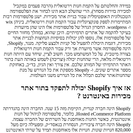
במידה והחלטתם על הקמת חנות וירטואלית (הרבה פעמים במקביל
למכירה בזירות מסחר), הרי שהשלב הבא הינו לבחור את הפלטפורמה
הטכנולוגית האופטימלית עבור בניית אתר מכירות. ישנן פלטפורמות רבות
המתיימרות לספק פונקציונליות עבור הקמת חנות וירטואלית, ביניהן wix
ו- wordpress. החסרון הגדול של פלטפורמות אלו הינו שהן מיועדות
בעיקר להקמה של אתרים תדמיתיים. היכן שהוא, במהלך מחזור החיים
של פלטפורמות אלו, נוספו להן יכולות בסיסיות הנחוצות לבניית אתר
מכירות, דוגמת היכולת להפעיל סל קניות ולבצע סליקה. מנגד, Shopify,
הינה פלטפורמה אשר מיועדת אך ורק עבור הקמת חנות וירטואלית
בצורה מיטבית, על כל המשתמש מכך. חשוב לציין, שיחד עם היותה חנות
וירטואלית מלאה, הרי שהחנות יכולה (וצריכה) לשמש באותה העת בתור
האתר התדמיתי של המותג שלכם. אין צורך ואין הגיון, בד״כ, באחזקת
מספר אתרים שונים, ו- Shopify מספקת את כל הנדרש על מנת
שהחנות/אתר שלכם תכלול את כל הנדרש משני העולמות.
אז איך Shopify יכולה לתפקד בתור אתר
מכירות באינטרנט ?​
Shopify הינה חברה קנדית, הקיימת מזה 15 שנה. החברה הינה בהגדרתה
Hosted eCommerce Platform, כלומר, פלטפורמה לניהול של חנות
אינטרנטית, כאשר החנות מאוחסנת על השרתים של החברה עצמה.
Shopify הינה חברה ציבורית, הנסחרת בנאסד״ק, ומפעילה כיום מעל
820,000 חנויות שונות. חנויות אלו מאוחסנות תמיד על שרתי האינטרנט