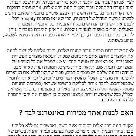
לציין שניתן לעבוד עם התבניות ללא כל ידע תכנותי. זיכרו שכל תבנית
הינה נקודת ההתחלה עבור הקמת חנות וירטואלית, אך לעיתים רחוקות
הינה נקודת הסיום. במידה ויש צורך לבצע שינויים בתבנית שאינם ניתנים
לביצוע ממשק הניהול של התבנית, הרי שאו אז מתכנת Shopify יוכל
לבצע את השינויים הנדרשים בקוד התבנית. כל התבניות תומכות
באנגלית, ובד״כ בשפות לועזיות נוספות, אך אינן תומכות בעברית. ניתן
לתרגם כל תבנית לעברית, וכן ״לגייר״ אותה לעבודה תקינה מימין לשמאל,
כנהוג בשפתנו.
לאחר שבחרתם תבנית עבור החנות שלכם, יהייה עליכם להעלות לחנות
את המוצרים אותם אתם מתכוונים למכור. העלאת מוצרים אפשרית
באופן ידני, או באמצעות טעינת קובץ CSV המכיל את כל המידע על
המוצרים, דוגמת שם, תיאור, מחיר, מק״ט, תמונות ועוד. לאחר מכן,
במידה ובחנות שלכם יש מוצרים רבים, סביר שתרצו לחלק את המוצרים
לקטיגוריות מוצרים. תוכלו להוסיף תפריטים לחנות, לחבר אותה לדומיין
שבבעלותכם, לחבר אותה לסליקת כרטיסי אשראי (במרבית החנויות
מומלץ לאפשר סליקה באמצעות פייפאל וכן באמצעות כרטיסי אשראי,
וככלל, ככל שתאפשרו יותר אמצעי תשלום כן תשפרו את יחסי ההמרה
של החנות שלכם).
האם לבנות אתר מכירות באינטרנט לבד ?
הקמת חנות וירטואלית בסיסית אינה קשה, ואפשרית גם ללא כל ידע
טכני. בחרו תבנית, העלו מוצרים, טפלו בעיצוב ועמוד החנות בכלים של