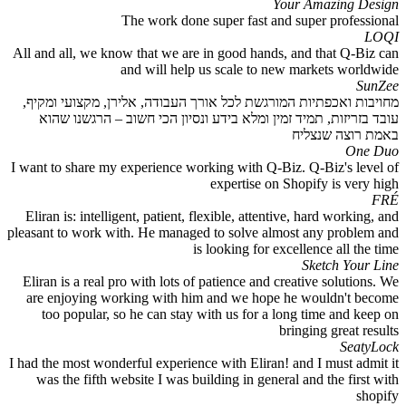
Your Amazing Design
The work done super fast and super professional
LOQI
All and all, we know that we are in good hands, and that Q-Biz can
and will help us scale to new markets worldwide
SunZee
מחויבות ואכפתיות המורגשת לכל אורך העבודה, אלירן, מקצועי ומקיף,
עובד בזריזות, תמיד זמין ומלא בידע ונסיון הכי חשוב – הרגשנו שהוא
באמת רוצה שנצליח
One Duo
I want to share my experience working with Q-Biz. Q-Biz's level of
expertise on Shopify is very high
FRÉ
Eliran is: intelligent, patient, flexible, attentive, hard working, and
pleasant to work with. He managed to solve almost any problem and
is looking for excellence all the time
Sketch Your Line
Eliran is a real pro with lots of patience and creative solutions. We
are enjoying working with him and we hope he wouldn't become
too popular, so he can stay with us for a long time and keep on
bringing great results
SeatyLock
I had the most wonderful experience with Eliran! and I must admit it
was the fifth website I was building in general and the first with
shopify