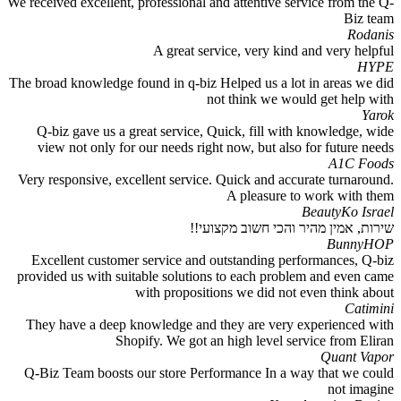
We received excellent, professional and attentive service from the Q-
Biz team
Rodanis
A great service, very kind and very helpful
HYPE
The broad knowledge found in q-biz Helped us a lot in areas we did
not think we would get help with
Yarok
Q-biz gave us a great service, Quick, fill with knowledge, wide
view not only for our needs right now, but also for future needs
A1C Foods
Very responsive, excellent service. Quick and accurate turnaround.
A pleasure to work with them
BeautyKo Israel
שירות, אמין מהיר והכי חשוב מקצועי!!
BunnyHOP
Excellent customer service and outstanding performances, Q-biz
provided us with suitable solutions to each problem and even came
with propositions we did not even think about
Catimini
They have a deep knowledge and they are very experienced with
Shopify. We got an high level service from Eliran
Quant Vapor
Q-Biz Team boosts our store Performance In a way that we could
not imagine