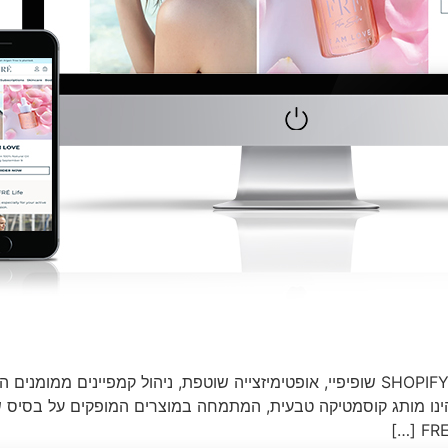
SHOP שופיפיי, קמפיינים ממומנים, אופטימיזצייה שוטפת FRÉ הינו מותג קוסמטיקה טבעית, המתמחה במ