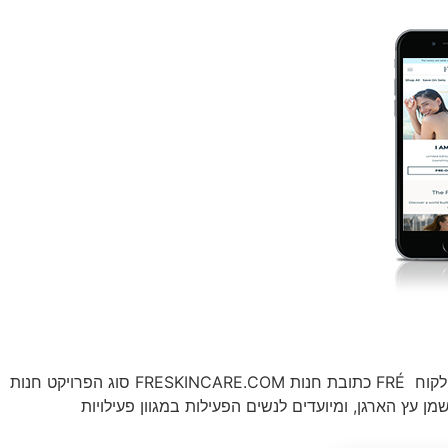
הלקוח כתובת חנות סוג הפרויקט FRÉ FRESKINCARE.COM חנות SHOPIFY שופיפיי, אופטימיזצייה שוטפת, ניהול קמפיינים ממומנים הלקוח FRÉ כתובת חנות FRESKINCARE.COM סוג הפרויקט חנות
וצרים המופקים על בסיס שמן עץ הארגן, ומיועדים לנשים הפעילות במגוון פעילויות