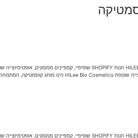
סמטיקה
סוג הפרויקט חנות SHOPIFY שופיפיי, קמפיינים ממומנים, אופטימ