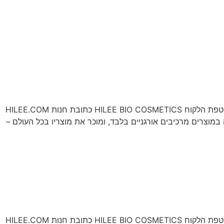
הלקוח כתובת חנות סוג הפרויקט HILEE BIO COSMETICS HILEE.COM חנות SHOPIFY שופיפיי, קמפיינים ממומנים, אופטימיזצייה שוטפת הלקוח HILEE BIO COSMETICS כתובת חנות HILEE.COM
יזצייה שוטפת HiLee Bio Cosmetics הינו מותג קוסמטיקה, המתמחה במוצרים מרכיבים אורגניים בלבד, ומוכר את מוצריו בכל העולם –
הלקוח כתובת חנות סוג הפרויקט HILEE BIO COSMETICS HILEE.COM חנות SHOPIFY שופיפיי, קמפיינים ממומנים, אופטימיזצייה שוטפת הלקוח HILEE BIO COSMETICS כתובת חנות HILEE.COM