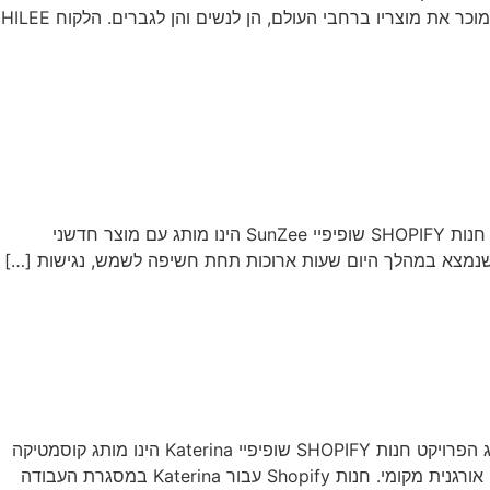
סוג הפרויקט חנות SHOPIFY שופיפיי, קמפיינים ממומנים, אופטימיזצייה שוטפת HiLee Bio Cosmetics הינו מותג קוסמטיקה ישראלי, המוכר את מוצריו ברחבי העולם, הן לנשים והן לגברים. הלקוח HILEE
הלקוח כתובת חנות סוג הפרויקט SUNZEE SUNZEE.LIFE חנות SHOPIFY הלקוח SUNZEE כתובת חנות SUNZEE.LIFE סוג הפרויקט חנות SHOPIFY שופיפיי SunZee הינו מותג עם מוצר חדשני
י שנמצא במהלך היום שעות ארוכות תחת חשיפה לשמש, נגישות […]
הלקוח כתובת חנות סוג הפרויקט KATERINA KATERINA.CO.IL חנות SHOPIFY הלקוח KATERINA כתובת חנות KATERINA.CO.IL סוג הפרויקט חנות SHOPIFY שופיפיי Katerina הינו מותג קוסמטיקה
אורגנית מקומי. הלקוח KATERINA כתובת חנות KATERINA.CO.IL סוג הפרויקט חנות SHOPIFY שופיפיי Katerina הינו מותג קוסמטיקה אורגנית מקומי. חנות Shopify עבור Katerina במסגרת העבודה