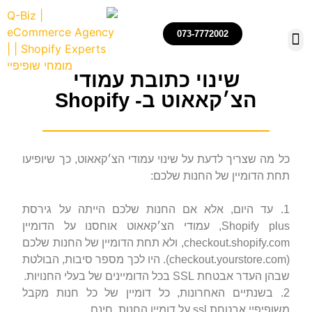
073-7772002
שינוי כתובת עמודי
הצ׳קאאוט ב- Shopify
הקמה, ניהול ואופטימיזצייה של חנויות שופיפיי
רכישת חנויות שופיפיי
כל מה שצריך לדעת על שינוי עמודי הצ׳קאאוט, כך שיופיעו
תחת הדומיין של החנות שלכם:
1. עד היום, אלא אם החנות שלכם הייתה על גירסת
Shopify plus, עמודי הצ׳קאאוט אוחסנו על הדומיין
checkout.shopify.com, ולא תחת הדומיין של החנות שלכם
(checkout.yourstore.com). היו לכך מספר סיבות, הבולטת
שבהן העדר אבטחת SSL בכל הדומיינים של בעלי החנויות.
2. בשנתיים האחרונות, כל דומיין של כל חנות מקבל
משופיפיי אבטחת ssl על דומיין החנות, חינם.