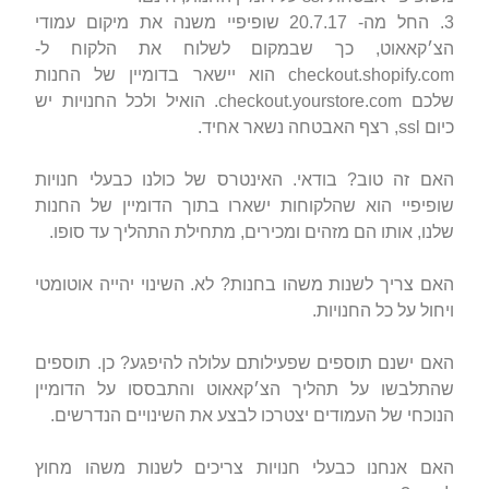
3. החל מה- 20.7.17 שופיפיי משנה את מיקום עמודי
הצ׳קאאוט, כך שבמקום לשלוח את הלקוח ל-
checkout.shopify.com הוא יישאר בדומיין של החנות
שלכם checkout.yourstore.com. הואיל ולכל החנויות יש
כיום ssl, רצף האבטחה נשאר אחיד.
האם זה טוב? בודאי. האינטרס של כולנו כבעלי חנויות
שופיפיי הוא שהלקוחות ישארו בתוך הדומיין של החנות
שלנו, אותו הם מזהים ומכירים, מתחילת התהליך עד סופו.
האם צריך לשנות משהו בחנות? לא. השינוי יהייה אוטומטי
ויחול על כל החנויות.
האם ישנם תוספים שפעילותם עלולה להיפגע? כן. תוספים
שהתלבשו על תהליך הצ׳קאאוט והתבססו על הדומיין
הנוכחי של העמודים יצטרכו לבצע את השינויים הנדרשים.
האם אנחנו כבעלי חנויות צריכים לשנות משהו מחוץ