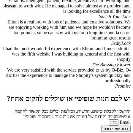
Eliran is: intelligent, patient, flexible, attentive, hard working, and
pleasant to work with. He managed to solve almost any problem and
is looking for excellence all the time
Sketch Your Line
Eliran is a real pro with lots of patience and creative solutions. We
are enjoying working with him and we hope he wouldn't become
too popular, so he can stay with us for a long time and keep on
bringing great results
SeatyLock
I had the most wonderful experience with Eliran! and I must admit it
was the fifth website I was building in general and the first with
shopify
The Blessing Flower
We are very satisfied with the service provided to us by Q-Biz. Q-
Biz has the experience to manage the Shopify's system quickly and
professionally
Promise
יש לכם חנות שופיפיי או שוקלים להקים אחת?
הירשמו לקבלת טיפים, חדשות, המלצות וכלים בכל הקשור להקמה,
אופטימיזצייה וקידום של חנויות אינטרנטיות מבוססות שופיפיי
Email
ברור שאני רוצה