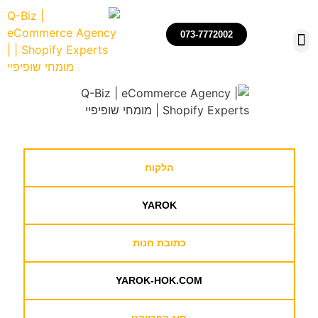
073-7772002
הקמה, ניהול ואופטימיזצייה של חנויות שופיפיי
רכישת חנויות שופיפיי
הלקוח
YAROK
כתובת חנות
YAROK-HOK.COM
סוג הפרויקט