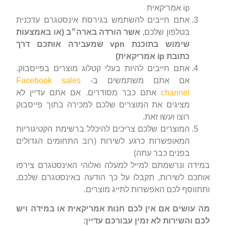
ip אמריקאית
אתם חייבים להשתמש בגירסת אינסטגרם עדכנית
בטלפון שלכם,
אשר הורדה בארה״ב (או באמצעות
שימוש בתוכנת vpn שמעבירה אותכם דרך
כתובת ip אמריקאית)
אתם חייבים להיות בעלי קטלוג מוצרים בפייסבוק.
אם אתם משתמשים ב-
Facebook sales
channel
אתם כבר מסודרים. אם אתם עדיין לא
מציגים את המוצרים שלכם למכירה בתוך פייסבוק
רוצו ועשו זאת.
המוצרים שלכם צריכים להיכלל ברשימת הקטיגוריות
המאופשרות כרגע לשירות (רוב התחומים הגדולים
בפנים כבר עתה)
במידה ונרשמתם למייל למעלה ואלוהי האינסטגרם צירפו
אותכם לשירות, תקבלו על כך הודעה באינסטגרם שלכם,
ותתווסף לכם האפשרות לתייג מוצרים.
מה עושים אם אין לכם חנות אמריקאית או במידה ויש
לכם והשירות לא זמין עבורכם עדיין: