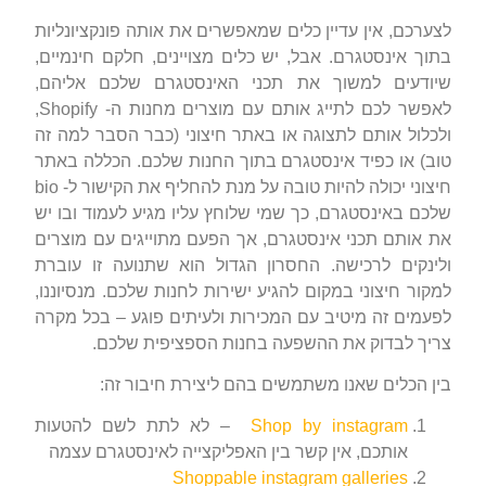
לצערכם, אין עדיין כלים שמאפשרים את אותה פונקציונליות
בתוך אינסטגרם. אבל, יש כלים מצויינים, חלקם חינמיים,
שיודעים למשוך את תכני האינסטגרם שלכם אליהם,
לאפשר לכם לתייג אותם עם מוצרים מחנות ה- Shopify,
ולכלול אותם לתצוגה או באתר חיצוני (כבר הסבר למה זה
טוב) או כפיד אינסטגרם בתוך החנות שלכם. הכללה באתר
חיצוני יכולה להיות טובה על מנת להחליף את הקישור ל- bio
שלכם באינסטגרם, כך שמי שלוחץ עליו מגיע לעמוד ובו יש
את אותם תכני אינסטגרם, אך הפעם מתוייגים עם מוצרים
ולינקים לרכישה. החסרון הגדול הוא שתנועה זו עוברת
למקור חיצוני במקום להגיע ישירות לחנות שלכם. מנסיוננו,
לפעמים זה מיטיב עם המכירות ולעיתים פוגע – בכל מקרה
צריך לבדוק את ההשפעה בחנות הספציפית שלכם.
בין הכלים שאנו משתמשים בהם ליצירת חיבור זה:
Shop by instagram
– לא לתת לשם להטעות
אותכם, אין קשר בין האפליקצייה לאינסטגרם עצמה
Shoppable instagram galleries