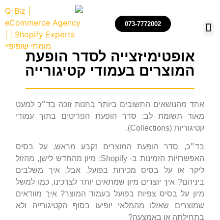
073-7772002
אופטימיזצייה לסדר הופעת
המוצרים בעמודי קטיגורייה
הקמה, ניהול ואופטימיזצייה של חנויות שופיפיי
רכישת חנויות שופיפיי
אחד מהנושאים החשובים ביותר בחנות זוכה בד״כ למעט
מאוד תשומת לב: סדר הופעת הפריטים בתוך עמודי
קטיגוריות (Collections).
בד״כ, סדר הופעת המוצרים נקבע מראש, על בסיס
האפשרויות הזמינות ב- Shopify: מיון מהחדש לישן, מהזול
ליקר או על בסיס מכירות בפועל. אבל, איך משלבים
ביניהם? איך יוצרים מיון שמתאים יותר לצרכינו, כמו למשל
מיון על בסיס צפיות בפועל בעמוד המוצר? איך מוודאים
שמוצרים שאזלו מהמלאי יופיעו בסוף הקטיגורייה ולא
בתחילתה או באמצעה?