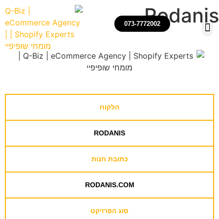
Rodanis
073-7772002
הקמה, ניהול ואופטימיזצייה של חנויות שופיפיי
רכישת חנויות שופיפיי
הלקוח
RODANIS
כתובת חנות
RODANIS.COM
סוג הפרויקט